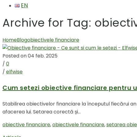
EN
Archive for Tag: obiecti
Home
Blog
obiectivele financiare
Posted on 04 feb. 2025
/
0
/
elfwise
Cum setezi obiective financiare pentru 
Stabilirea obiectivelor financiare la începutul fiecărui
afacerea lui. Setarea corectă și...
obiective financiare
,
obiectivele financiare
,
setarea obie