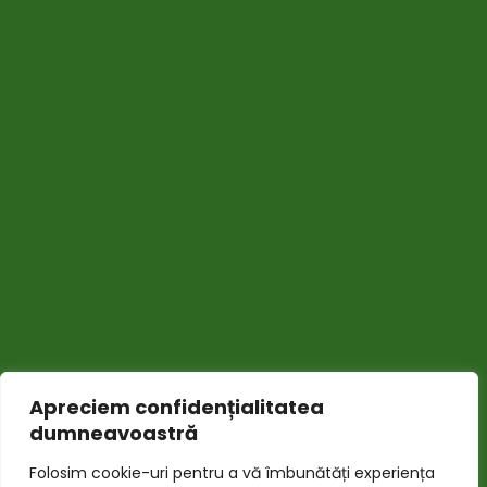
Termeni și Condiții
Politica de Confidențialitate
Politica Cookies
ANPC
SOL
ABONEAZĂ-TE LA
NEWSLETTER-UL
NOSTRU
Apreciem confidențialitatea
dumneavoastră
Folosim cookie-uri pentru a vă îmbunătăți experiența
Email